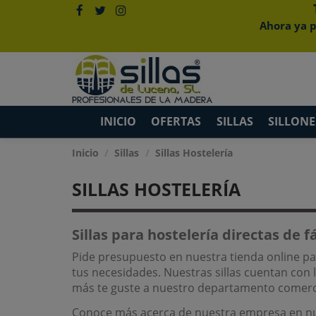
Ahora ya p
INICIO
OFERTAS
SILLAS
SILLONE
Inicio
Sillas
Sillas Hostelería
SILLAS HOSTELERÍA
Sillas para hostelería directas de f
Pide presupuesto en nuestra tienda online p
tus necesidades. Nuestras sillas cuentan con 
más te guste a nuestro departamento comerci
Conoce más acerca de nuestra empresa en n