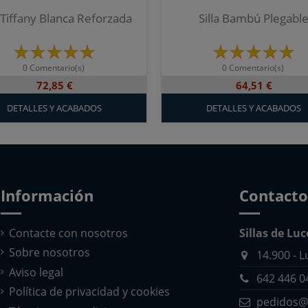
a Tiffany Blanca Reforzada
Silla Bambú Plegabl
0 Comentario(s)
0 Comentario(s)
72,85 €
64,51 €
DETALLES Y ACABADOS
DETALLES Y ACABADOS
Información
Contacto
Contacte con nosotros
Sillas de Lu
Sobre nosotros
14.900 - 
Aviso legal
642 446 0
Política de privacidad y cookies
pedidos@