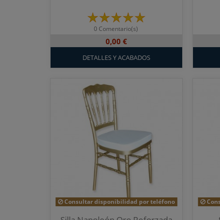
0 Comentario(s)
0,00 €
DETALLES Y ACABADOS
Consultar disponibilidad por teléfono
Cons
Silla Napoleón Oro Reforzada