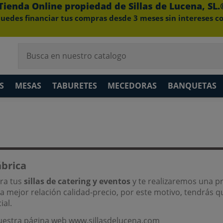
Tienda Online propiedad de Sillas de Lucena, SL.
uedes financiar tus compras desde 3 meses sin intereses c
S
MESAS
TABURETES
MECEDORAS
BANQUETAS
ábrica
ara tus
sillas de catering y eventos
y te realizaremos una p
la mejor relación calidad-precio, por este motivo, tendrás q
al.
uestra página web
www.sillasdelucena.com