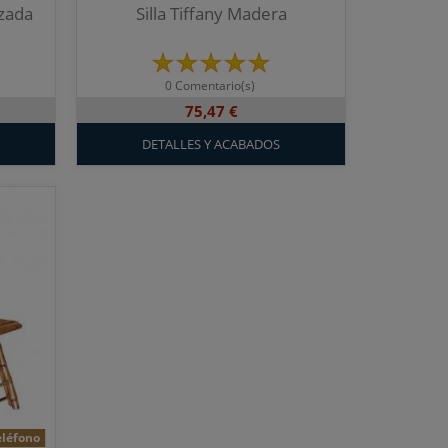
rzada
Silla Tiffany Madera
0 Comentario(s)
75,47 €
DETALLES Y ACABADOS
eléfono