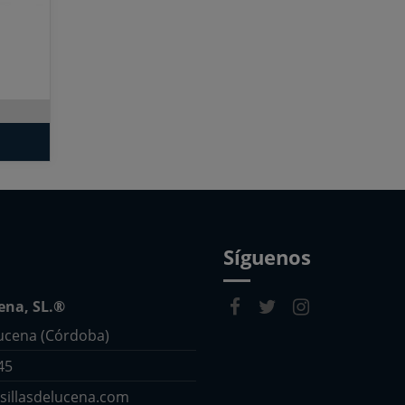
e
Síguenos
cena, SL.®
Lucena (Córdoba)
45
sillasdelucena.com