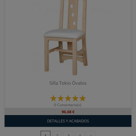
Silla Tokio Óvalos
0 Comentario(s)
96,68 €
DETALLES Y ACABADOS
1
2
3
4