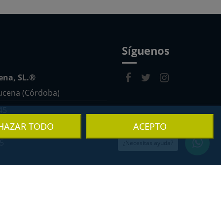
Síguenos
cena, SL.®
Lucena (Córdoba)
45
HAZAR TODO
ACEPTO
sillasdelucena.com
5
¿Necesitas ayuda?