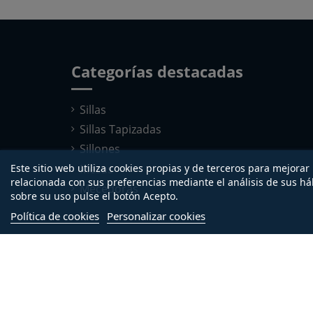
Categorías destacadas
Sillas
Sillas Tapizadas
Sillones
Mesas
Este sitio web utiliza cookies propias y de terceros para mejorar
relacionada con sus preferencias mediante el análisis de sus h
Mecedoras
sobre su uso pulse el botón Acepto.
Política de cookies
Personalizar cookies
Copyright © 2015-2026 - Tienda online propi
SL.
®
B-56076789 Inscrita en el registro merca
derechos reservados.