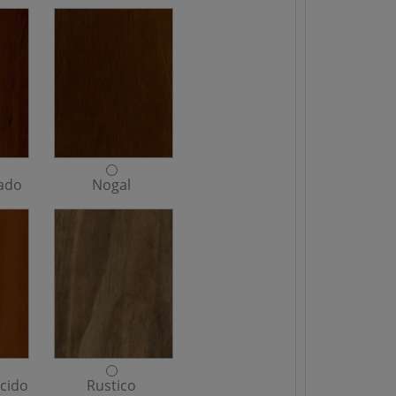
eado
Nogal
cido
Rustico