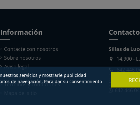
Información
Contacto
Contacte con nosotros
Sillas de Lu
Sobre nosotros
14.900 - 
Aviso legal
642 446 0
Política de privacidad y cookies
 nuestros servicios y mostrarle publicidad
REC
pedidos@
ábitos de navegación. Para dar su consentimiento
Términos y condiciones
642 446 04
Mapa del sitio
edad de
Sillas de Lucena
ntil de Córdoba. Todos los