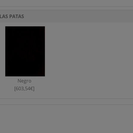
 LAS PATAS
Negro
[603,54€]