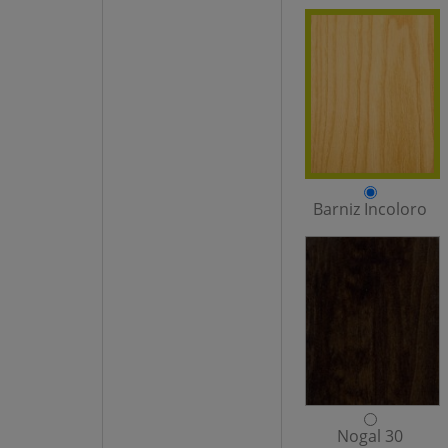
Barniz Incoloro
Nogal 30