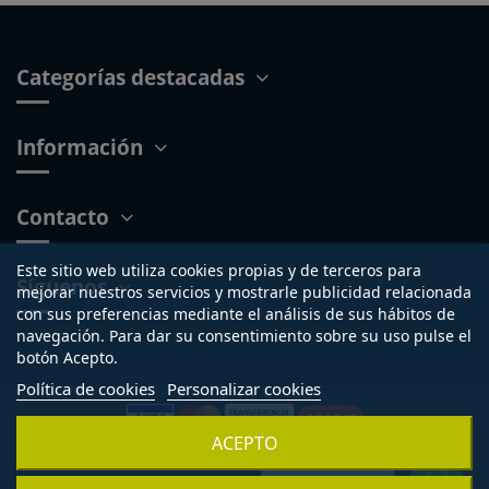
Categorías destacadas
Información
Contacto
Este sitio web utiliza cookies propias y de terceros para
Síguenos
mejorar nuestros servicios y mostrarle publicidad relacionada
con sus preferencias mediante el análisis de sus hábitos de
navegación. Para dar su consentimiento sobre su uso pulse el
botón Acepto.
Política de cookies
Personalizar cookies
ACEPTO
Copyright © 2015-2026 - Tienda online propiedad de
Sillas de
Lucena SL.
®
B-56076789 Inscrita en el registro mercantil de
¿Necesitas ayuda?