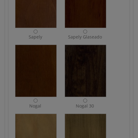
Sapely
Sapely Glaseado
Nogal
Nogal 30