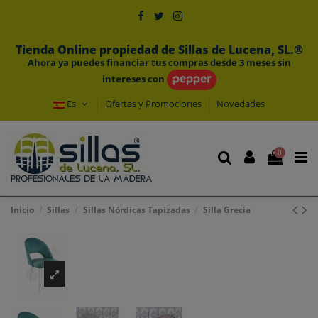
Tienda Online propiedad de Sillas de Lucena, SL.®
Ahora ya puedes financiar tus compras desde 3 meses sin
intereses con
Es
Ofertas y Promociones
Novedades
0
Inicio
Sillas
Sillas Nórdicas Tapizadas
Silla Grecia