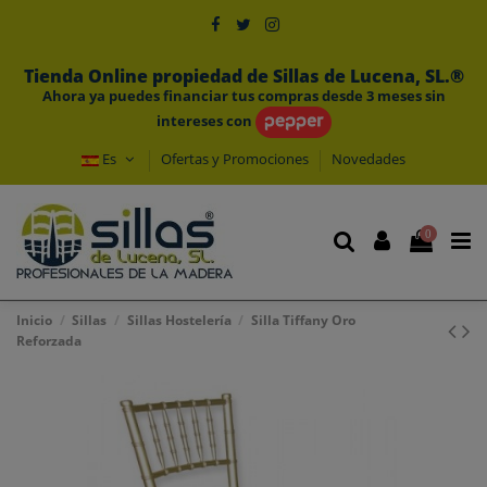
Tienda Online propiedad de Sillas de Lucena, SL.®
Ahora ya puedes financiar tus compras desde 3 meses sin
intereses con
Es
Ofertas y Promociones
Novedades
0
Inicio
Sillas
Sillas Hostelería
Silla Tiffany Oro
Reforzada