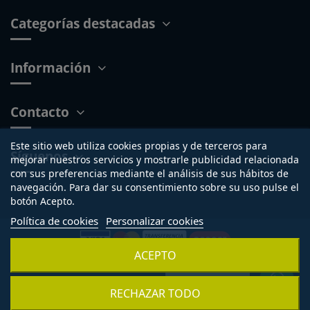
Categorías destacadas
Información
Contacto
Este sitio web utiliza cookies propias y de terceros para
Síguenos
mejorar nuestros servicios y mostrarle publicidad relacionada
con sus preferencias mediante el análisis de sus hábitos de
navegación. Para dar su consentimiento sobre su uso pulse el
botón Acepto.
Política de cookies
Personalizar cookies
ACEPTO
Copyright © 2015-2026 - Tienda online propiedad de
Sillas de
Lucena SL.
®
B-56076789 Inscrita en el registro mercantil de
¿Necesitas ayuda?
RECHAZAR TODO
Córdoba. Todos los derechos reservados.