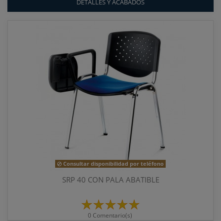
DETALLES Y ACABADOS
Consultar disponibilidad por teléfono
SRP 40 CON PALA ABATIBLE
0 Comentario(s)