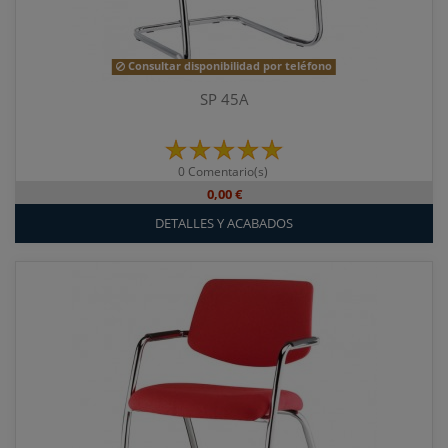
Consultar disponibilidad por teléfono
SP 45A
0 Comentario(s)
0,00 €
DETALLES Y ACABADOS