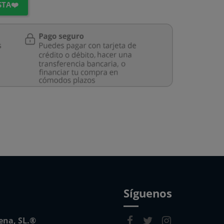
STA❤️
Síguenos
cena, SL.®