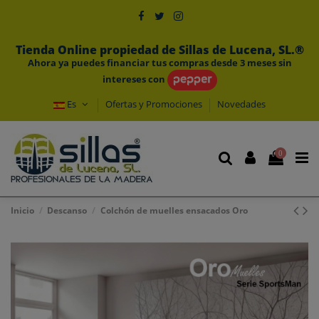
Tienda Online propiedad de Sillas de Lucena, SL.®
Ahora ya puedes financiar tus compras desde 3 meses sin
intereses con
Es
Ofertas y Promociones
Novedades
0
Inicio
Descanso
Colchón de muelles ensacados Oro