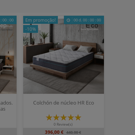
Em promoção!
:
00
:
00
00
d.
00
:
00
:
00
-10%
cados.
Colchón de núcleo HR Eco
tas
0 Review(s)
396,00 €
440,00 €