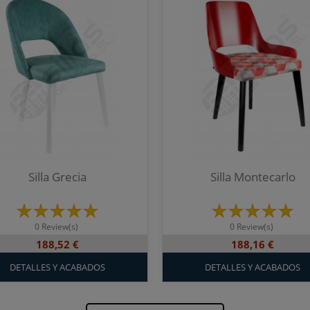
Silla Grecia
Silla Montecarlo
0 Review(s)
0 Review(s)
188,52 €
188,16 €
DETALLES Y ACABADOS
DETALLES Y ACABADOS