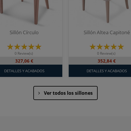
Sillón Círculo
Sillón Altea Capitoné
0 Review(s)
0 Review(s)
327,06 €
352,84 €
DETALLES Y ACABADOS
DETALLES Y ACABADOS
Ver todos los sillones