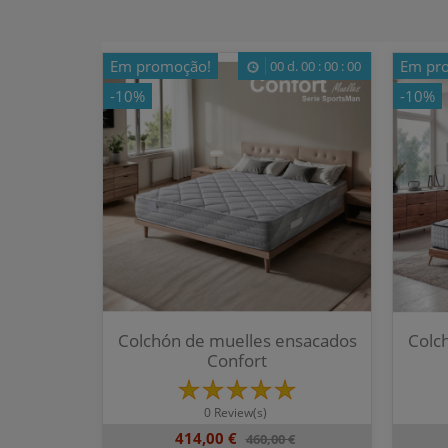
Em promoção!
Em pr
00
d.
00
:
00
:
00
-10%
-10%
Colchón de muelles ensacados
Colc
Confort
0 Review(s)
414,00 €
460,00 €