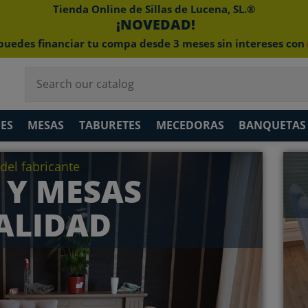
Tienda Online de Sillas de Lucena, SL.®
¡NOVEDAD!
puedes financiar tu compa desde 3 meses sin intereses con
ES
MESAS
TABURETES
MECEDORAS
BANQUETAS
 del fabricante
 Y MESAS
ALIDAD