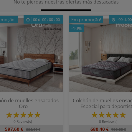
No te pierdas nuestras ofertas más destacadas
omoção!
Em promoção!
00
d.
00
:
00
:
00
00
d.
00
-10%
hón de muelles ensacados
Colchón de muelles ensa
Oro
Especial para deportis
0 Review(s)
0 Review(s)
597,60 €
680,40 €
664,00 €
756,00 €